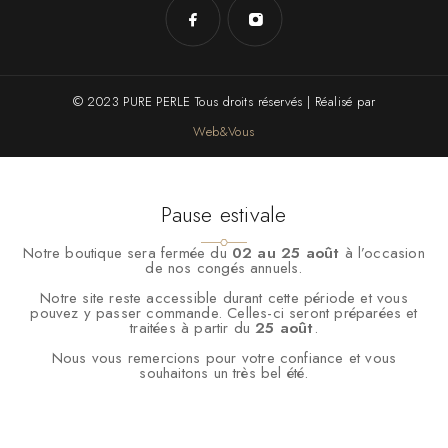
© 2023 PURE PERLE Tous droits réservés | Réalisé par
Web&Vous
Pause estivale
Notre boutique sera fermée du
02 au 25 août
à l’occasion
de nos congés annuels.
Notre site reste accessible durant cette période et vous
pouvez y passer commande. Celles-ci seront préparées et
traitées à partir du
25 août
.
Nous vous remercions pour votre confiance et vous
souhaitons un très bel été.
Nous utilisons des cookies pour vous garantir la meilleure