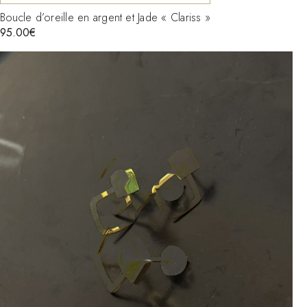
Boucle d’oreille en argent et Jade « Clariss »
95.00
€