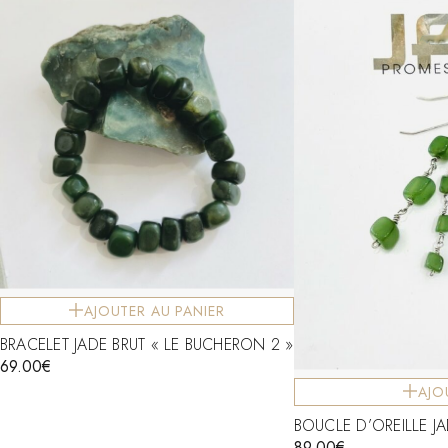
AJOUTER AU PANIER
BRACELET JADE BRUT « LE BUCHERON 2 »
69.00
€
AJO
BOUCLE D’OREILLE J
89.00
€