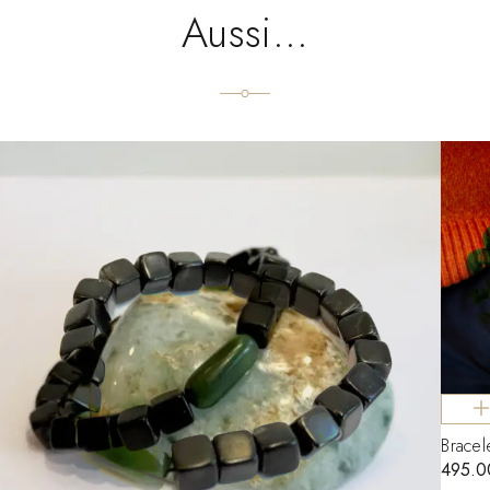
Aussi…
Brace
495.0