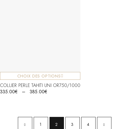
CHOIX DES OPTIONS
COLLIER PERLE TAHITI UNI OR750/1000
335.00
€
–
385.00
€
1
2
3
4