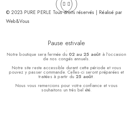
© 2023 PURE PERLE Tous droits réservés | Réalisé par
Web&Vous
Pause estivale
Notre boutique sera fermée du
02 au 25 août
à l’occasion
de nos congés annuels.
Notre site reste accessible durant cette période et vous
pouvez y passer commande. Celles-ci seront préparées et
traitées à partir du
25 août
.
Nous vous remercions pour votre confiance et vous
souhaitons un très bel été.
Nous utilisons des cookies pour vous garantir la meilleure
expérience sur notre site web. Si vous continuez à utiliser ce site,
nous supposerons que vous en êtes satisfait.
OK