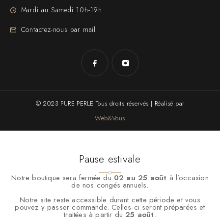
Mardi au Samedi 10h-19h
Contactez-nous par mail
© 2023 PURE PERLE Tous droits réservés | Réalisé par
Web&Vous
Pause estivale
Notre boutique sera fermée du
02 au 25 août
à l’occasion
de nos congés annuels.
Notre site reste accessible durant cette période et vous
pouvez y passer commande. Celles-ci seront préparées et
traitées à partir du
25 août
.