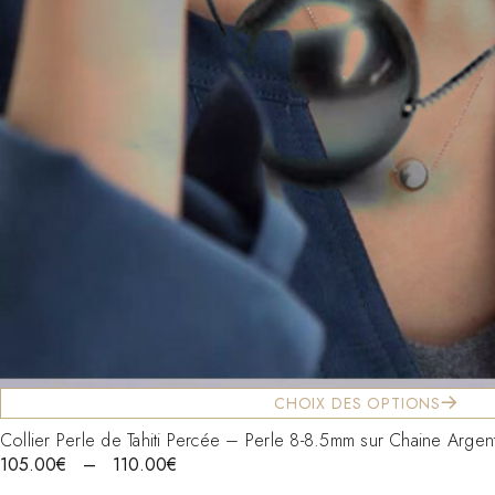
CHOIX DES OPTIONS
Collier Perle de Tahiti Percée – Perle 8-8.5mm sur Chaine Arg
105.00
€
–
110.00
€