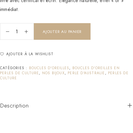
livré avec certificat et écrin. Élégance naturelle, effet « or »
immédiat.
AJOUTER AU PANIER
AJOUTER À LA WISHLIST
CATÉGORIES :
BOUCLES D'OREILLES
,
BOUCLES D'OREILLES EN
PERLES DE CULTURE
,
NOS BIJOUX
,
PERLE D'AUSTRALIE
,
PERLES DE
CULTURE
Description