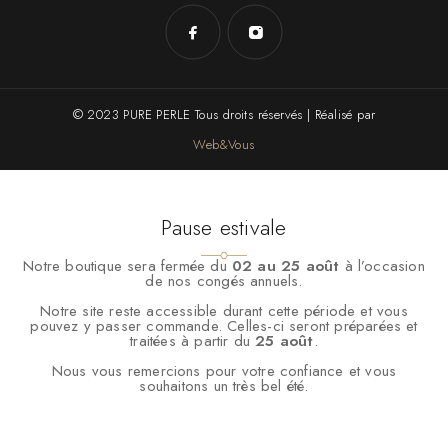
© 2023 PURE PERLE Tous droits réservés | Réalisé par
Web&Vous
Pause estivale
Notre boutique sera fermée du
02 au 25 août
à l’occasion
de nos congés annuels.
Notre site reste accessible durant cette période et vous
pouvez y passer commande. Celles-ci seront préparées et
traitées à partir du
25 août
.
Nous vous remercions pour votre confiance et vous
souhaitons un très bel été.
Nous utilisons des cookies pour vous garantir la meilleure