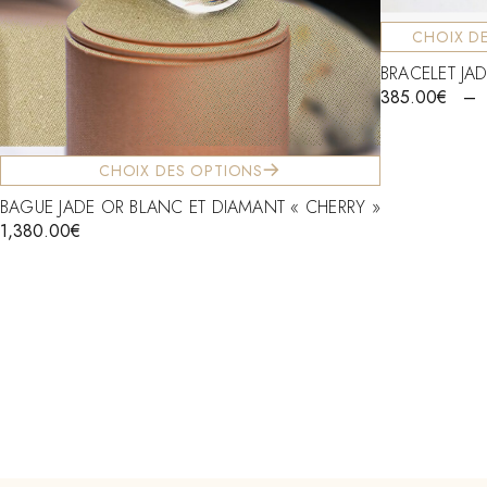
CHOIX D
BRACELET JAD
385.00
€
–
CHOIX DES OPTIONS
BAGUE JADE OR BLANC ET DIAMANT « CHERRY »
1,380.00
€