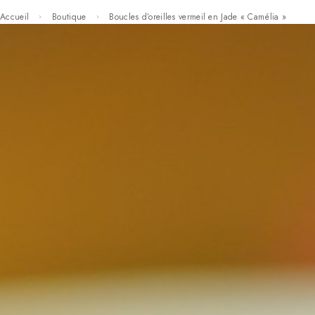
Accueil
Boutique
Boucles d’oreilles vermeil en Jade « Camélia »