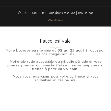
© 2023 PURE PERLE Tous droits réservés | Réalisé par
Web&Vous
Pause estivale
Notre boutique sera fermée du
02 au 25 août
à l’occasion
de nos congés annuels.
Notre site reste accessible durant cette période et vous
pouvez y passer commande. Celles-ci seront préparées et
traitées à partir du
25 août
.
Nous vous remercions pour votre confiance et vous
souhaitons un très bel été.
Nous utilisons des cookies pour vous garantir la meilleure
expérience sur notre site web. Si vous continuez à utiliser ce site,
nous supposerons que vous en êtes satisfait.
OK