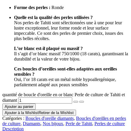
Forme des perles :
Ronde
Quelle est la qualité des perles utilisées ?
Nos perles de Tahiti sont sélectionnées une à une pour leur
lustre exceptionnel, leur forme ronde et leur surface
impeccable. Ce sont des perles de premier choix, issues des
plus belles récoltes.
L’or blanc est-il plaqué ou massif ?
Il s’agit d’or blanc massif 750/1000 (18 carats), garantissant la
durabilité et la valeur de votre bijou.
Ces boucles d’oreilles sont-elles adaptées aux oreilles
sensibles ?
Oui, l’or 18 carats est un métal noble hypoallergénique,
parfaitement adapté aux peaux sensibles
quantité de boucle d'oreille en or blanc Perle de culture de Tahiti et
diamant
Ajouter au panier
Ajouter à la Wishlist
Retirer de la Wishlist
Catégories :
Boucles d'oreille diamants
,
Boucles d'oreilles en perles
de culture
,
Diamants
,
Nos bijoux
,
Perle de Tahiti
,
Perles de culture
Description