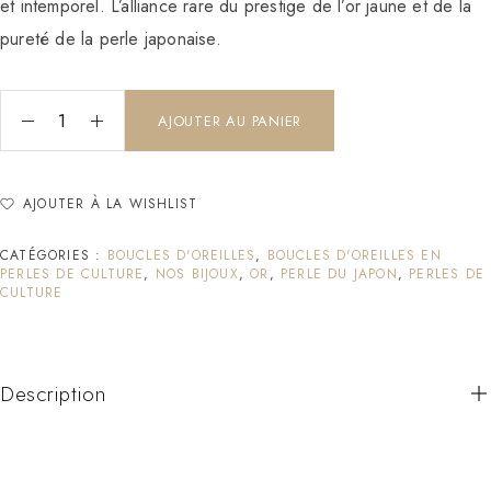
et intemporel. L’alliance rare du prestige de l’or jaune et de la
pureté de la perle japonaise.
AJOUTER AU PANIER
AJOUTER À LA WISHLIST
CATÉGORIES :
BOUCLES D'OREILLES
,
BOUCLES D'OREILLES EN
PERLES DE CULTURE
,
NOS BIJOUX
,
OR
,
PERLE DU JAPON
,
PERLES DE
CULTURE
Description