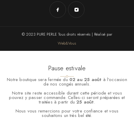
© 2023 PURE PERLE Tous droits réservés | Réalisé par
Web&Vous
Pause estivale
Notre boutique sera fermée du
02 au 25 août
à l’occasion
de nos congés annuels.
Notre site reste accessible durant cette période et vous
pouvez y passer commande. Celles-ci seront préparées et
traitées à partir du
25 août
.
Nous vous remercions pour votre confiance et vous
souhaitons un très bel été.
Nous utilisons des cookies pour vous garantir la meilleure