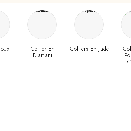
joux
Collier En
Colliers En Jade
Col
Diamant
Pe
C