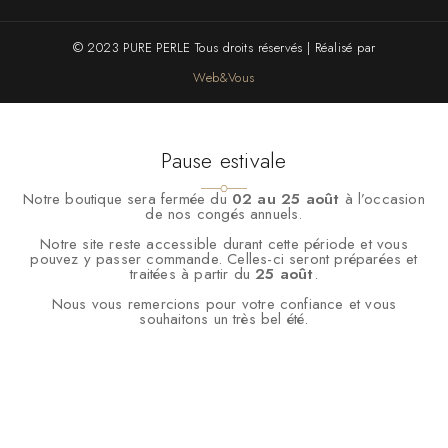
© 2023 PURE PERLE Tous droits réservés | Réalisé par
Web&Vous
Pause estivale
Notre boutique sera fermée du
02 au 25 août
à l’occasion
de nos congés annuels.
Notre site reste accessible durant cette période et vous
pouvez y passer commande. Celles-ci seront préparées et
traitées à partir du
25 août
.
Nous vous remercions pour votre confiance et vous
souhaitons un très bel été.
Nous utilisons des cookies pour vous garantir la meilleure
expérience sur notre site web. Si vous continuez à utiliser ce site,
nous supposerons que vous en êtes satisfait.
OK