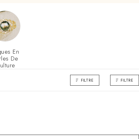
gues En
rles De
ulture
FILTRE
FILTRE